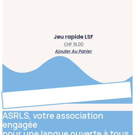
Jeu rapide LSF
CHF
15.00
Ajouter Au Panier
ASRLS, votre association
engagée
pour une langue
ouverte à tous