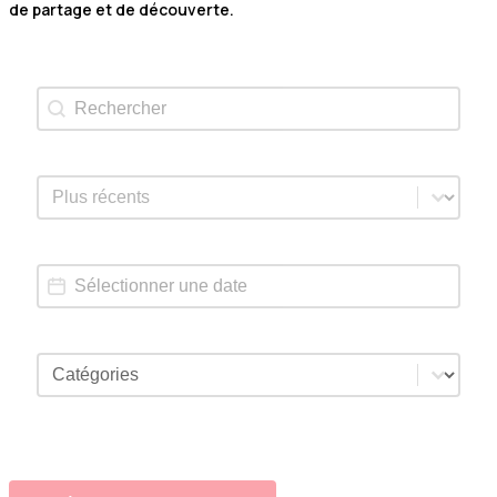
de partage et de découverte.
Rechercher
Search
Trier le contenu
Sort
Date
Date filter
Sélectionnez le contenu
Event catégorie