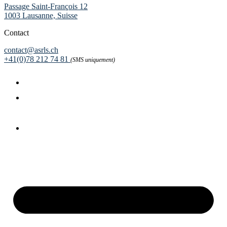
Passage Saint-François 12
1003 Lausanne, Suisse
Contact
contact@asrls.ch
+41(0)78 212 74 81
(SMS uniquement)
Politique de confidentialité
Conditions Générales de
Vente (CGV)
Politique de cookies