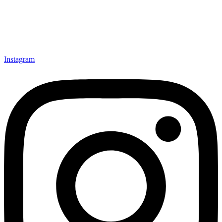
engagée
pour une langue
ouverte à tous
!
Instagram