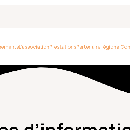
nements
L’association
Prestations
Partenaire régional
Con